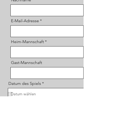
E-Mail-Adresse
Heim-Mannschaft
Gast-Mannschaft
r
Datum des Spiels
*
e
q
u
i
r
Nachricht/Feedback/Problem
e
d